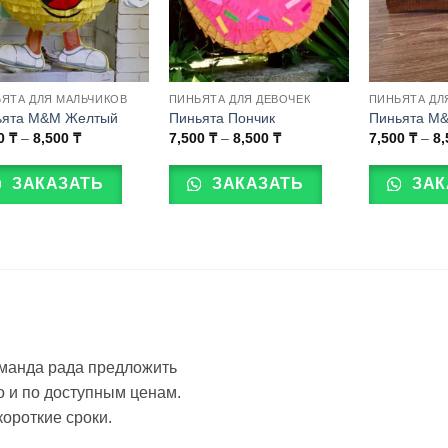
ЯТА ДЛЯ МАЛЬЧИКОВ
ПИНЬЯТА ДЛЯ ДЕВОЧЕК
ПИНЬЯТА ДЛ
ьята M&M Желтый
Пиньята Пончик
Пиньята M
Диапазон
Диапазон
00
₸
–
8,500
₸
7,500
₸
–
8,500
₸
7,500
₸
–
8
цен:
цен:
Этот
Этот
7,500 ₸
7,500 ₸
р
товар
товар
–
–
ЗАКАЗАТЬ
ЗАКАЗАТЬ
ЗАК
8,500 ₸
8,500 ₸
т
имеет
имеет
олько
несколько
несколько
аций.
вариаций.
вариаций.
ии
Опции
Опции
но
можно
можно
ать
выбрать
выбрать
на
на
нице
странице
странице
оманда рада предложить
ра.
товара.
товара.
 и по доступным ценам.
короткие сроки.