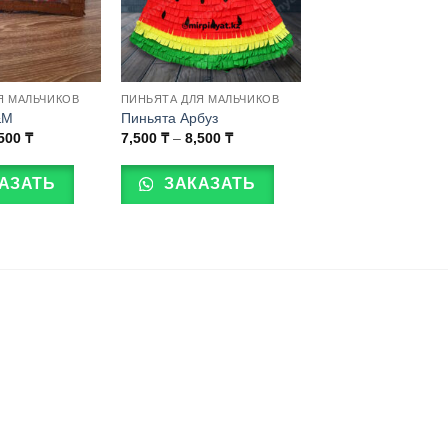
Я МАЛЬЧИКОВ
ПИНЬЯТА ДЛЯ МАЛЬЧИКОВ
&M
Пиньята Арбуз
Диапазон
Диапазон
,500
₸
7,500
₸
–
8,500
₸
цен:
цен:
Этот
7,500 ₸
7,500 ₸
товар
–
–
АЗАТЬ
ЗАКАЗАТЬ
8,500 ₸
8,500 ₸
имеет
несколько
вариаций.
Опции
можно
выбрать
на
странице
товара.