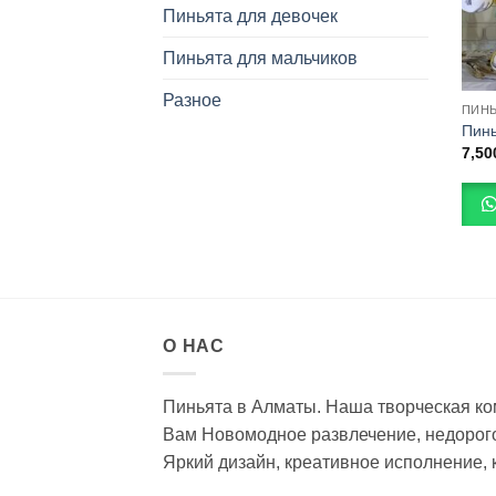
Пиньята для девочек
Пиньята для мальчиков
Разное
ПИНЬ
Пин
7,5
Этот
това
имее
неск
вари
Опц
мож
О НАС
выбр
на
стра
Пиньята в Алматы. Наша творческая к
това
Вам Новомодное развлечение, недорого
Яркий дизайн, креативное исполнение, 