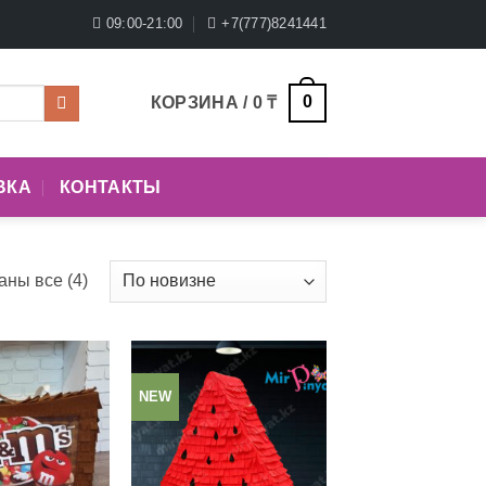
09:00-21:00
+7(777)8241441
0
КОРЗИНА /
0
₸
ВКА
КОНТАКТЫ
Сортировка:
аны все (4)
самые
недавние
NEW