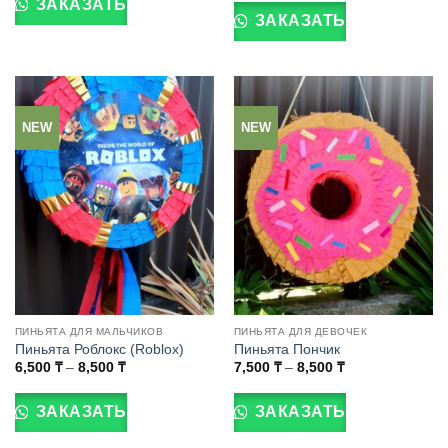
7,500 ₸
ЗАКАЗАТЬ
8,500 ₸
товар
–
имеет
ЗАКАЗАТЬ
8,500 ₸
имеет
несколько
несколько
вариаций.
вариаций.
Опции
Опции
можно
можно
выбрать
NEW
NEW
выбрать
на
на
странице
странице
товара.
товара.
ПИНЬЯТА ДЛЯ МАЛЬЧИКОВ
ПИНЬЯТА ДЛЯ ДЕВОЧЕК
Пиньята Роблокс (Roblox)
Пиньята Пончик
Диапазон
Диапазон
6,500
₸
–
8,500
₸
7,500
₸
–
8,500
₸
цен:
цен:
Этот
Этот
6,500 ₸
7,500 ₸
товар
товар
–
–
ЗАКАЗАТЬ
ЗАКАЗАТЬ
8,500 ₸
8,500 ₸
имеет
имеет
несколько
несколько