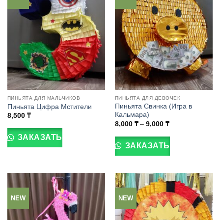
выбрать
выбрать
на
на
странице
странице
товара.
товара.
ПИНЬЯТА ДЛЯ МАЛЬЧИКОВ
ПИНЬЯТА ДЛЯ ДЕВОЧЕК
Пиньята Свинка (Игра в
Пиньята Цифра Мстители
Кальмара)
8,500
₸
Диапазон
Этот
8,000
₸
–
9,000
₸
цен:
Этот
товар
8,000 ₸
ЗАКАЗАТЬ
товар
–
имеет
ЗАКАЗАТЬ
9,000 ₸
имеет
несколько
несколько
вариаций.
вариаций.
Опции
Опции
можно
можно
выбрать
NEW
NEW
выбрать
на
на
странице