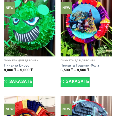
Опции
Опции
можно
можно
NEW
NEW
выбрать
выбрать
на
на
странице
странице
товара.
товара.
ПИНЬЯТА ДЛЯ ДЕВОЧЕК
ПИНЬЯТА ДЛЯ ДЕВОЧЕК
Пиньята Вирус
Пиньята Гравити Фолз
Диапазон
Диапазон
8,000
₸
–
9,000
₸
6,500
₸
–
8,500
₸
цен:
цен:
Этот
Этот
8,000 ₸
6,500 ₸
товар
товар
–
–
ЗАКАЗАТЬ
ЗАКАЗАТЬ
9,000 ₸
8,500 ₸
имеет
имеет
несколько
несколько
вариаций.
вариаций.
Опции
Опции
можно
можно
NEW
NEW
выбрать
выбрать