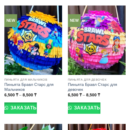
вариаций.
вариаций.
Опции
Опции
можно
можно
NEW
NEW
выбрать
выбрать
на
на
странице
странице
товара.
товара.
ПИНЬЯТА ДЛЯ МАЛЬЧИКОВ
ПИНЬЯТА ДЛЯ ДЕВОЧЕК
Пиньята Бравл Старс для
Пиньята Бравл Старс для
Мальчиков
девочек
Диапазон
Диапазон
6,500
₸
–
8,500
₸
6,500
₸
–
8,500
₸
цен:
цен:
Этот
Этот
6,500 ₸
6,500 ₸
товар
товар
–
–
ЗАКАЗАТЬ
ЗАКАЗАТЬ
8,500 ₸
8,500 ₸
имеет
имеет
несколько
несколько
вариаций.
вариаций.