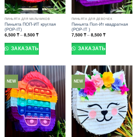
ПИНЬЯТА ДЛЯ МАЛЬЧИКОВ
ПИНЬЯТА ДЛЯ ДЕВОЧЕК
Пиньята ПОП-ИТ круглая
Пиньята Поп-Ит квадратная
(POP-IT)
(POP-IT )
Диапазон
Диапазон
6,500
₸
–
8,500
₸
7,500
₸
–
8,500
₸
цен:
цен:
Этот
Этот
6,500 ₸
7,500 ₸
товар
товар
–
–
ЗАКАЗАТЬ
ЗАКАЗАТЬ
8,500 ₸
8,500 ₸
имеет
имеет
несколько
несколько
вариаций.
вариаций.
Опции
Опции
можно
можно
NEW
NEW
выбрать
выбрать
на
на
странице
странице
товара.
товара.