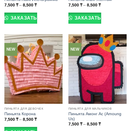
Диапазон
Диапазон
7,500
₸
–
8,500
₸
7,500
₸
–
8,500
₸
цен:
цен:
Этот
Этот
7,500 ₸
7,500 ₸
товар
товар
–
–
ЗАКАЗАТЬ
ЗАКАЗАТЬ
8,500 ₸
8,500 ₸
имеет
имеет
несколько
несколько
вариаций.
вариаций.
Опции
Опции
можно
можно
NEW
NEW
выбрать
выбрать
на
на
странице
странице
товара.
товара.
ПИНЬЯТА ДЛЯ ДЕВОЧЕК
ПИНЬЯТА ДЛЯ МАЛЬЧИКОВ
Пиньята Амонг Ас (Amoung
Пиньята Корона
Us)
Диапазон
7,500
₸
–
8,500
₸
цен:
Диапазон
Этот
7,500
₸
–
8,500
₸
7,500 ₸
цен:
Этот
товар
–