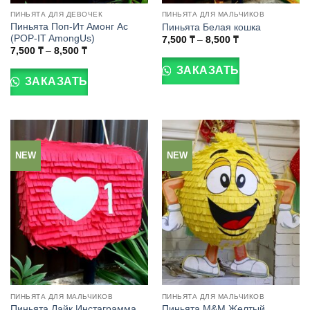
ПИНЬЯТА ДЛЯ ДЕВОЧЕК
ПИНЬЯТА ДЛЯ МАЛЬЧИКОВ
Пиньята Поп-Ит Амонг Ас
Пиньята Белая кошка
(POP-IT AmongUs)
Диапазон
7,500
₸
–
8,500
₸
цен:
Диапазон
Этот
7,500
₸
–
8,500
₸
7,500 ₸
цен:
Этот
товар
–
7,500 ₸
ЗАКАЗАТЬ
8,500 ₸
товар
–
имеет
ЗАКАЗАТЬ
8,500 ₸
имеет
несколько
несколько
вариаций.
вариаций.
Опции
Опции
можно
можно
выбрать
NEW
NEW
выбрать
на
на
странице
странице
товара.
товара.
ПИНЬЯТА ДЛЯ МАЛЬЧИКОВ
ПИНЬЯТА ДЛЯ МАЛЬЧИКОВ
Пиньята Лайк Инстаграмма
Пиньята M&M Желтый