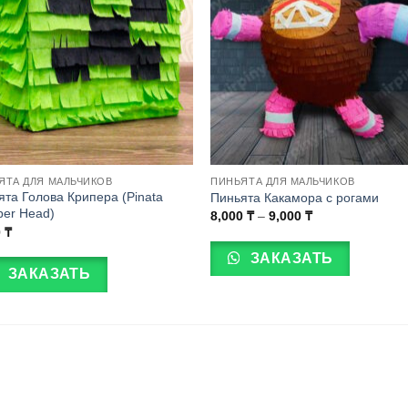
ЯТА ДЛЯ МАЛЬЧИКОВ
ПИНЬЯТА ДЛЯ МАЛЬЧИКОВ
ята Голова Крипера (Pinata
Пиньята Какамора с рогами
per Head)
Диапазон
8,000
₸
–
9,000
₸
цен:
Этот
0
₸
8,000 ₸
товар
–
ЗАКАЗАТЬ
9,000 ₸
ЗАКАЗАТЬ
имеет
несколько
вариаций.
Опции
можно
выбрать
на