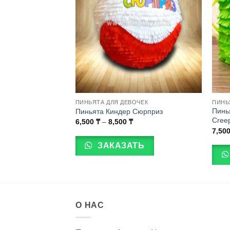
ЬЧИКОВ
ПИНЬЯТА ДЛЯ ДЕВОЧЕК
ПИНЬ
Пинь
руглая (POP-IT)
Пиньята Киндер Сюрприз
Cree
иапазон
Диапазон
6,500
₸
–
8,500
₸
ен:
цен:
Этот
7,50
,500 ₸
6,500 ₸
товар
–
ТЬ
ЗАКАЗАТЬ
,500 ₸
8,500 ₸
имеет
несколько
вариаций.
Опции
можно
О НАС
выбрать
на