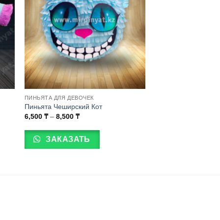
ПИНЬЯТА ДЛЯ ДЕВОЧЕК
Пиньята Чеширский Кот
Диапазон
6,500
₸
–
8,500
₸
цен:
Этот
6,500 ₸
товар
–
ЗАКАЗАТЬ
8,500 ₸
имеет
несколько
вариаций.
Опции
можно
выбрать
на