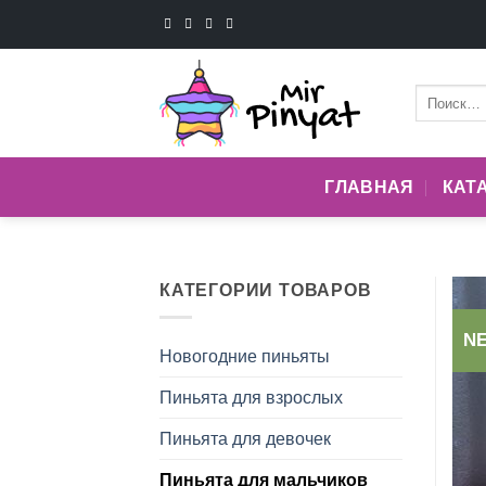
Skip
to
content
Искать:
ГЛАВНАЯ
КАТ
КАТЕГОРИИ ТОВАРОВ
N
Новогодние пиньяты
Пиньята для взрослых
Пиньята для девочек
Пиньята для мальчиков