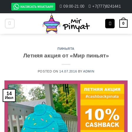
Skip
09:00-21:00
+7(777)8241441
to
content
0
ПИНЬЯТА
Летняя акция от «Мир пиньят»
POSTED ON
14.07.2016
BY
ADMIN
14
Июл