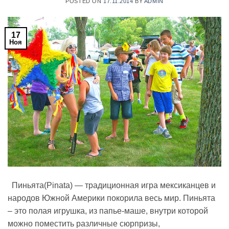
POSTED ON
17.11.2014
BY
ADMIN
17
Ноя
Пиньята(Pinata) — традиционная игра мексиканцев и
народов Южной Америки покорила весь мир. Пиньята
– это полая игрушка, из папье-маше, внутри которой
можно поместить различные сюрпризы,