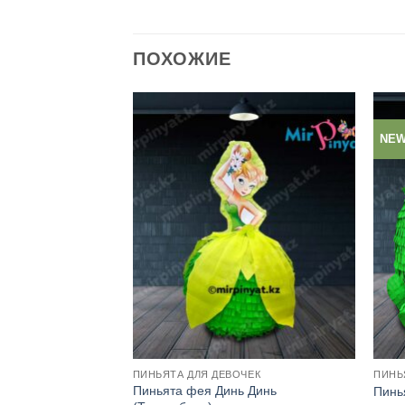
ПОХОЖИЕ
NE
ЬЧИКОВ
ПИНЬЯТА ДЛЯ ДЕВОЧЕК
ПИНЬ
Пиньята фея Динь Динь
 (Amoung Us)
Пинь