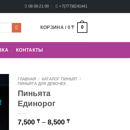
09:00-21:00
+7(777)8241441
0
КОРЗИНА /
0
₸
ВКА
КОНТАКТЫ
ГЛАВНАЯ
/
КАТАЛОГ ПИНЬЯТ
/
ПИНЬЯТА ДЛЯ ДЕВОЧЕК
Пиньята
Единорог
Диапазон
7,500
–
8,500
₸
₸
цен: