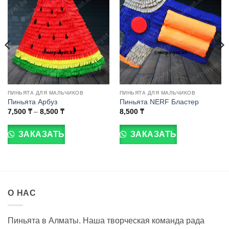
ПИНЬЯТА ДЛЯ МАЛЬЧИКОВ
ПИНЬЯТА ДЛЯ МАЛЬЧИКОВ
Пиньята Арбуз
Пиньята NERF Бластер
Диапазон
7,500
₸
–
8,500
₸
8,500
₸
цен:
Этот
Этот
7,500 ₸
товар
товар
–
ЗАКАЗАТЬ
ЗАКАЗАТЬ
8,500 ₸
имеет
имеет
несколько
несколько
вариаций.
вариаций.
Опции
Опции
можно
можно
О НАС
выбрать
выбрать
на
на
странице
странице
Пиньята в Алматы. Наша творческая команда рада
товара.
товара.