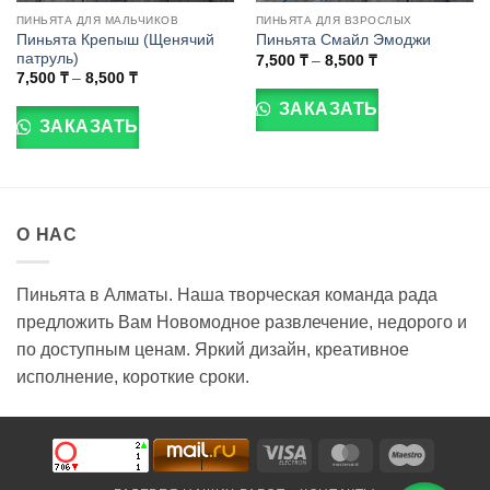
ПИНЬЯТА ДЛЯ МАЛЬЧИКОВ
ПИНЬЯТА ДЛЯ ВЗРОСЛЫХ
Пиньята Крепыш (Щенячий
Пиньята Смайл Эмоджи
патруль)
Диапазон
7,500
₸
–
8,500
₸
цен:
Диапазон
Этот
7,500
₸
–
8,500
₸
7,500 ₸
цен:
Этот
товар
–
7,500 ₸
ЗАКАЗАТЬ
8,500 ₸
товар
–
имеет
ЗАКАЗАТЬ
8,500 ₸
имеет
несколько
несколько
вариаций.
вариаций.
Опции
Опции
можно
О НАС
можно
выбрать
выбрать
на
на
странице
Пиньята в Алматы. Наша творческая команда рада
странице
товара.
предложить Вам Новомодное развлечение, недорого и
товара.
по доступным ценам. Яркий дизайн, креативное
исполнение, короткие сроки.
Visa
MasterCard
Maestro
Electron